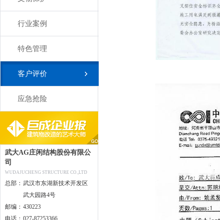
行业案例
特色管理
客户评价
应急抢险
武大AG庄闲结构股份有限公
司
WUDAJUCHENG STRUCTURE CO.,LTD
总部：
武汉市东湖新技术开发区
武大园路4号
邮编：
430223
电话：
027-87253366