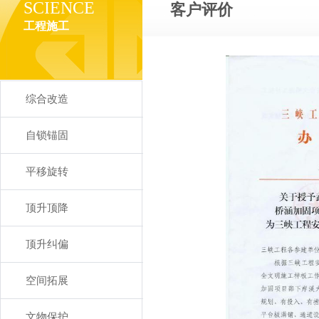
SCIENCE
客户评价
工程施工
综合改造
自锁锚固
平移旋转
顶升顶降
顶升纠偏
空间拓展
文物保护