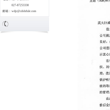
027-87253338
邮箱：
wdjc@cdshifule.com