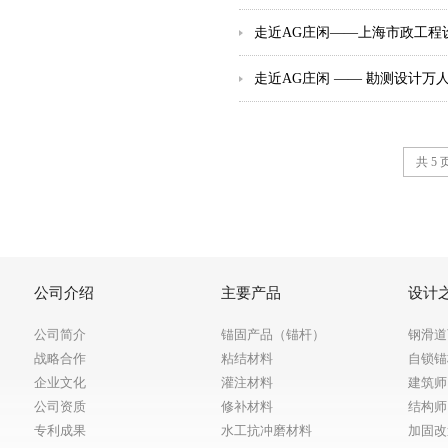
走近AG庄闲——上海市政工程
走近AG庄闲 —— 勘测设计万
共 5
公司介绍
主要产品
设计
公司简介
锚固产品（锚杆）
钢滑道
战略合作
粘结材料
自锁锚
企业文化
灌注材料
建筑师
公司资质
修补材料
结构师
专利成果
水工抗冲磨材料
加固改