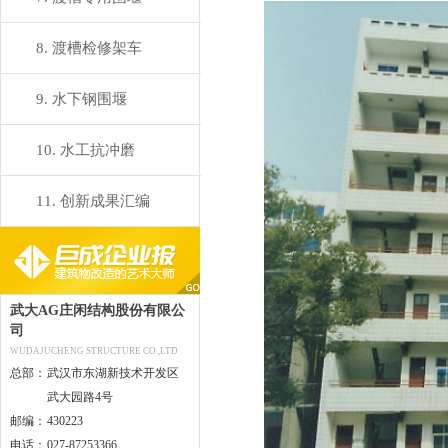
8. 渡槽检修架车
9. 水下钢围堰
10. 水工抗冲磨
11. 创新成果汇编
武大AG庄闲结构股份有限公
司
WUDAJUCHENG STRUCTURE CO.,LTD
总部：
武汉市东湖新技术开发区
武大园路4号
邮编：
430223
电话：
027-87253366