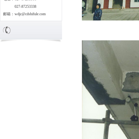
027-87253338
邮箱：
wdjc@cdshifule.com