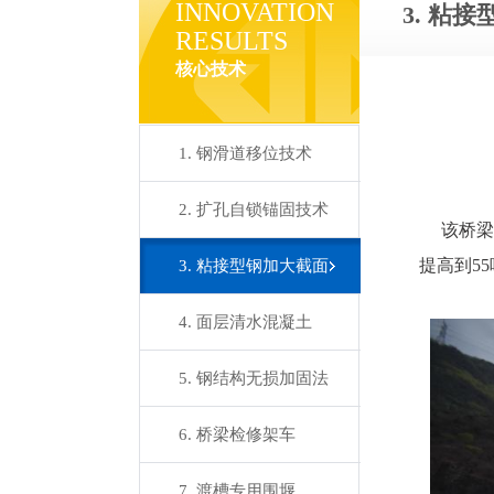
INNOVATION
3. 粘
RESULTS
核心技术
1. 钢滑道移位技术
2. 扩孔自锁锚固技术
该桥梁为
提高到55吨，
3. 粘接型钢加大截面
4. 面层清水混凝土
5. 钢结构无损加固法
6. 桥梁检修架车
7. 渡槽专用围堰