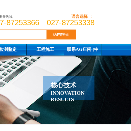
语言选择 ：
服务热线
7-87253366 027-87253338
检测鉴定
工程施工
联系AG庄闲·(中
国)集团
核心技术
INNOVATION
RESULTS