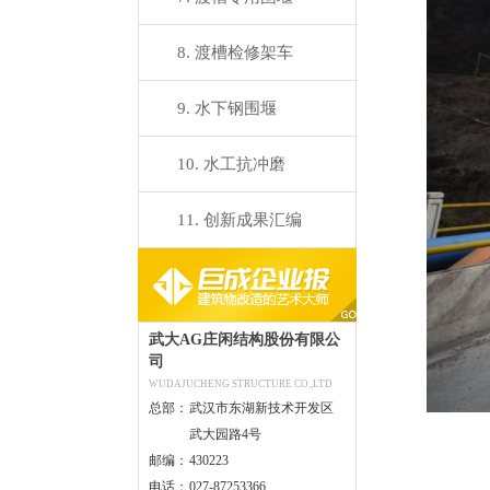
8. 渡槽检修架车
9. 水下钢围堰
10. 水工抗冲磨
11. 创新成果汇编
武大AG庄闲结构股份有限公
司
WUDAJUCHENG STRUCTURE CO.,LTD
总部：
武汉市东湖新技术开发区
武大园路4号
邮编：
430223
电话：
027-87253366