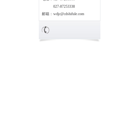
027-87253338
邮箱：
wdjc@cdshifule.com