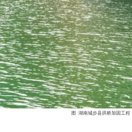
图 湖南城步县拱桥加固工程