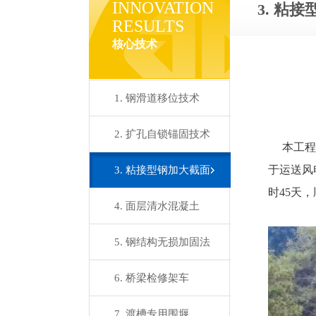
INNOVATION
3. 粘
RESULTS
核心技术
1. 钢滑道移位技术
2. 扩孔自锁锚固技术

于运送风
3. 粘接型钢加大截面
时45天
4. 面层清水混凝土
5. 钢结构无损加固法
6. 桥梁检修架车
7. 渡槽专用围堰