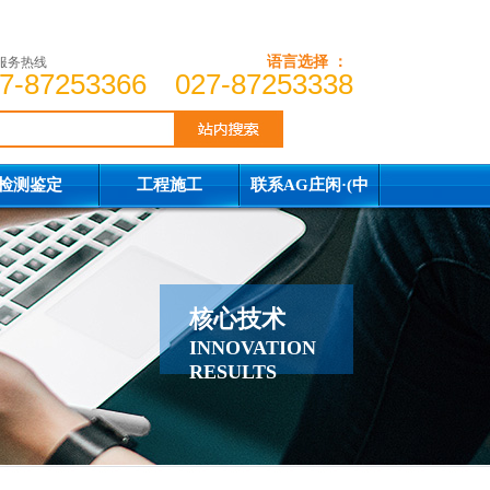
语言选择 ：
服务热线
7-87253366 027-87253338
检测鉴定
工程施工
联系AG庄闲·(中
国)集团
核心技术
INNOVATION
RESULTS