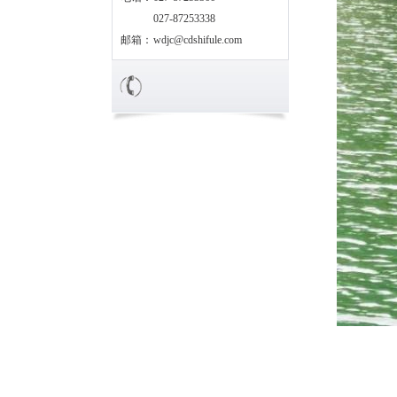
027-87253338
邮箱：
wdjc@cdshifule.com