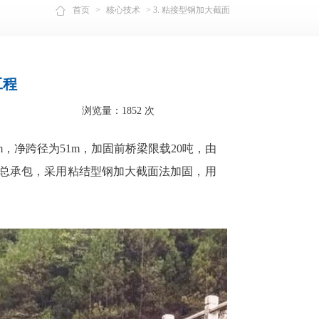
首页
>
核心技术
> 3. 粘接型钢加大截面
工程
浏览量：1852 次
宽8m，净跨径为51m，加固前桥梁限载20吨，由
计施工总承包，采用粘结型钢加大截面法加固，用