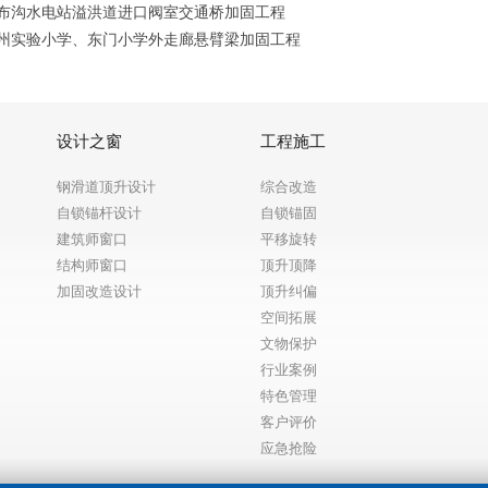
布沟水电站溢洪道进口阀室交通桥加固工程
州实验小学、东门小学外走廊悬臂梁加固工程
设计之窗
工程施工
钢滑道顶升设计
综合改造
自锁锚杆设计
自锁锚固
建筑师窗口
平移旋转
结构师窗口
顶升顶降
加固改造设计
顶升纠偏
空间拓展
文物保护
行业案例
特色管理
客户评价
应急抢险