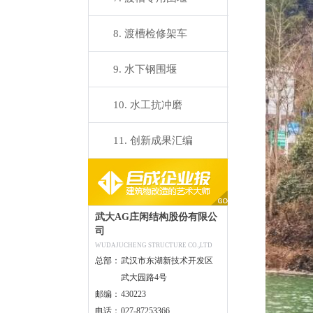
8. 渡槽检修架车
9. 水下钢围堰
10. 水工抗冲磨
11. 创新成果汇编
武大AG庄闲结构股份有限公
司
WUDAJUCHENG STRUCTURE CO.,LTD
总部：
武汉市东湖新技术开发区
武大园路4号
邮编：
430223
电话：
027-87253366